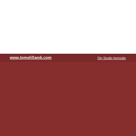
www.tomelillamk.com
Din Studio hemsida