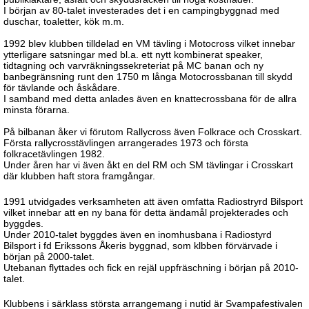
I början av 80-talet investerades det i en campingbyggnad med
duschar, toaletter, kök m.m.
1992 blev klubben tilldelad en VM tävling i Motocross vilket innebar
ytterligare satsningar med bl.a. ett nytt kombinerat speaker,
tidtagning och varvräkningssekreteriat på MC banan och ny
banbegränsning runt den 1750 m långa Motocrossbanan till skydd
för tävlande och åskådare.
I samband med detta anlades även en knattecrossbana för de allra
minsta förarna.
På bilbanan åker vi förutom Rallycross även Folkrace och Crosskart.
Första rallycrosstävlingen arrangerades 1973 och första
folkracetävlingen 1982.
Under åren har vi även åkt en del RM och SM tävlingar i Crosskart
där klubben haft stora framgångar.
1991 utvidgades verksamheten att även omfatta Radiostryrd Bilsport
vilket innebar att en ny bana för detta ändamål projekterades och
byggdes.
Under 2010-talet byggdes även en inomhusbana i Radiostyrd
Bilsport i fd Erikssons Åkeris byggnad, som klbben förvärvade i
början på 2000-talet.
Utebanan flyttades och fick en rejäl uppfräschning i början på 2010-
talet.
Klubbens i särklass största arrangemang i nutid är Svampafestivalen