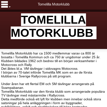
Tomelilla Motorklubb
TOMELILLA
MOTORKLUBB
Tomelilla Motorklubb har ca 1500 medlemmar varav ca 800 är
bosatta i Tomelilla Kommun och ca 750 är ungdomar under 25 år.
Klubben bildades 1962 och bedrev till en början verksamheter i
Motocross och Rally.
Det åktes bl.a. VM tävlingar i sidovagns Motocross.
I början av 70-talet införde Tomelilla MK som en av de första
klubbarna i Sverige Rallycross på sitt program.
Under åren har ett flertal EM och SM tävlingar arrangerats på
Svampabanan.
Tomelilla Motorklubb var den första klubb som arrangerade populära
TV tävlingar med mästarmöte i Rallycross.
Detta medförde också ett lyft för klubben men innebar också stora
satsningar på hela anläggningen i form av byggnader,
publikläktare, asfalt och skyddsräcken till höga kostnader.