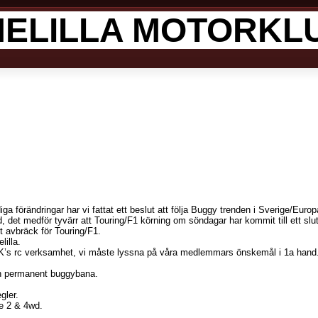
ELILLA MOTORK
iga förändringar har vi fattat ett beslut att följa Buggy trenden i Sverige/Europ
, det medför tyvärr att Touring/F1 körning om söndagar har kommit till ett slu
ett avbräck för Touring/F1.
lilla.
’s rc verksamhet, vi måste lyssna på våra medlemmars önskemål i 1a hand
n permanent buggybana.
gler.
de 2 & 4wd.