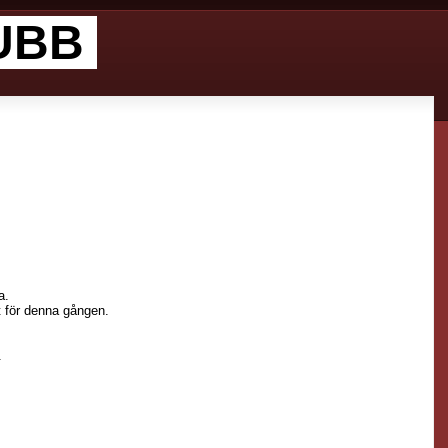
LUBB
a.
t för denna gången.
.